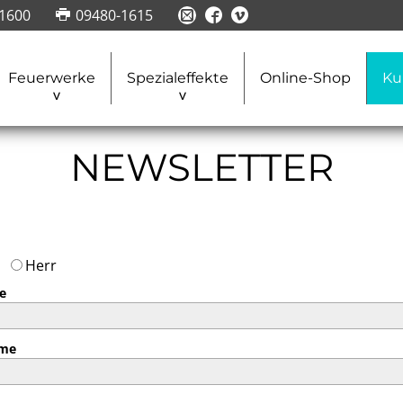
1600
09480-1615
Feuerwerke
Spezialeffekte
Online-Shop
Ku
NEWSLETTER
u
Herr
e
me