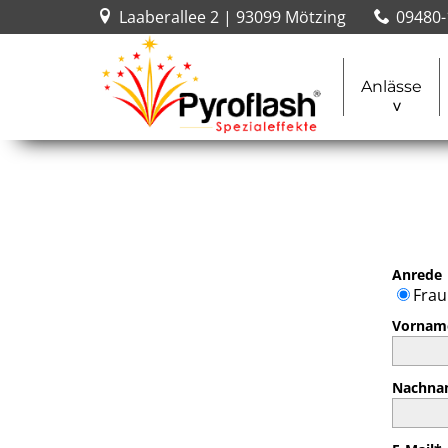
Laaberallee 2 | 93099 Mötzing
09480-
Anlässe
Anrede
Fra
Vornam
Nachna