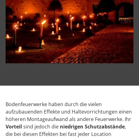
Bodenfeuerwerke haben durch die vielen
aufzubauenden Effekte und Haltevorrichtungen einen
höheren Montageaufwand als andere Feuerwerke. Ihr
Vorteil
sind jedoch die
niedrigen Schutzabstände
,
die bei diesen Effekten bei fast jeder Location